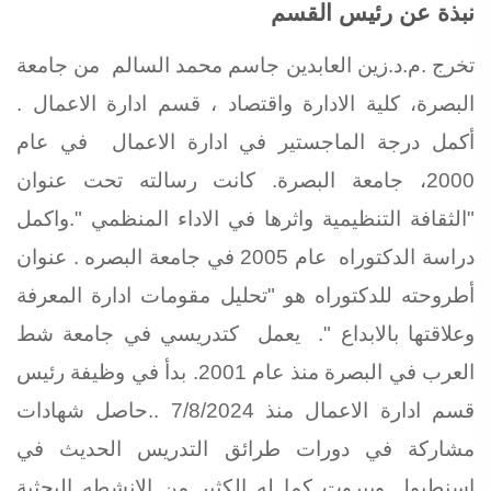
نبذة عن رئيس القسم
تخرج .م.د.زين العابدين جاسم محمد السالم من جامعة
البصرة، كلية الادارة واقتصاد ، قسم ادارة الاعمال .
أكمل درجة الماجستير في ادارة الاعمال في عام
2000، جامعة البصرة. كانت رسالته تحت عنوان
"الثقافة التنظيمية واثرها في الاداء المنظمي ".واكمل
دراسة الدكتوراه عام 2005 في جامعة البصره . عنوان
أطروحته للدكتوراه هو "تحليل مقومات ادارة المعرفة
وعلاقتها بالابداع ". يعمل كتدريسي في جامعة شط
العرب في البصرة منذ عام 2001. بدأ في وظيفة رئيس
قسم ادارة الاعمال منذ 7/8/2024 ..حاصل شهادات
مشاركة في دورات طرائق التدريس الحديث في
اسنطبول وبيروت كما له الكثير من الانشطه البحثية