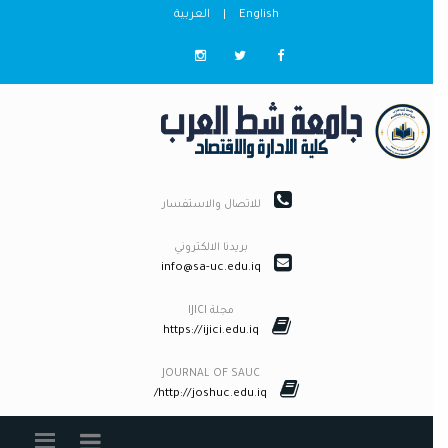
English
|
العربية
للاتصال والاستفسار
بريدنا الالكتروني
info@sa-uc.edu.iq
مجلة IJICI
https://ijici.edu.iq
JOURNAL OF SAUC
http://joshuc.edu.iq/