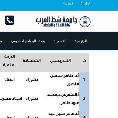
English
|
العربية
ل
الرئيسية
القسم
وصف البرنامج الاكاديمي
وص
الدرجة
ت
التــــدريـســــي
الشهـــــادة
العلمية
أ.د. طاهر محسن
1
دكتوراه
استاذ
منصور
أ.المتمرس.د.محمد
2
دكتوراه
استاذ متمر
عبود طاهر
أ.د.عامر جميل عبد