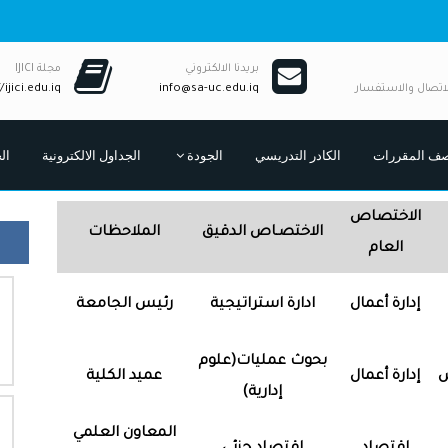
بريدنا الالكتروني
مجلة IJICI
لاتصال والاستفسار
info@sa-uc.edu.iq
/ijici.edu.iq
ف المقررات
الكادر التدريسي
الجودة
الجداول الالكترونية
ال
الاختصاص
الاختصـاص الدقيق
الملاحظات
العام
إدارة أعمال
ادارة استراتيجية
رئيس الجامعة
بحوث عمليات(علوم
س
إدارة أعمال
عميد الكلية
إدارية)
المعاون العلمي