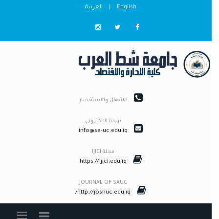
English
|
العربية
للاتصال والاستفسار
بريدنا الالكتروني
info@sa-uc.edu.iq
مجلة IJICI
https://ijici.edu.iq
JOURNAL OF SAUC
http://joshuc.edu.iq/