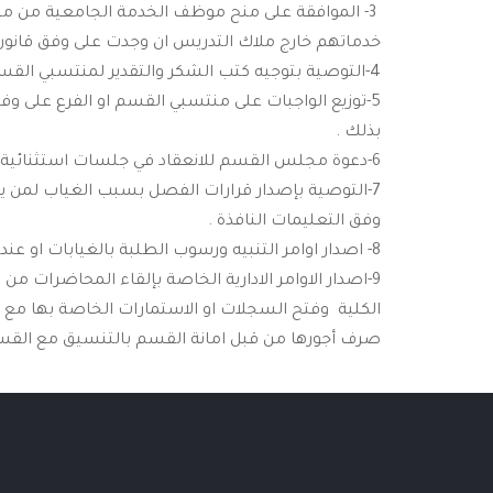
3- الموافقة على منح موظف الخدمة الجامعية من منتس
خدماتهم خارج ملاك التدريس ان وجدت على وفق قانون
4-التوصية بتوجيه كتب الشكر والتقدير لمنتسبي القسم او الفرع وكذلك لمن هم من خارجه في حالات الاداء المتميز.
5-توزيع الواجبات على منتسبي القسم او الفرع على وف
بذلك .
6-دعوة مجلس القسم للانعقاد في جلسات استثنائية عند الضرورة .
7-التوصية بإصدار قرارات الفصل بسبب الغياب لمن ي
وفق التعليمات النافذة .
8- اصدار اوامر التنبيه ورسوب الطلبة بالغيابات او عند تقصيرهم ومخالفتهم للأنظمة والتعليمات
9-اصدار الاوامر الادارية الخاصة بإلقاء المحاضرات م
الكلية وفتح السجلات او الاستمارات الخاصة بها مع تد
صرف أجورها من قبل امانة القسم بالتنسيق مع القسم 