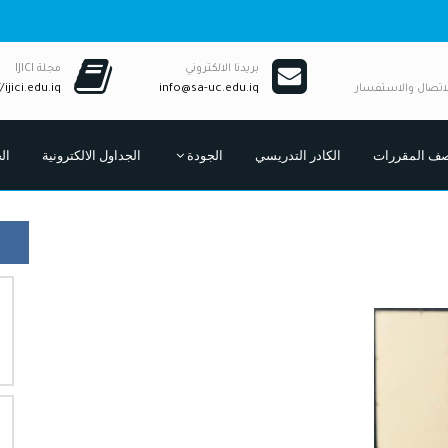
بريدنا الالكتروني
مجلة IJICI
لاتصال والاستفسار
info@sa-uc.edu.iq
/ijici.edu.iq
ف المقررات
الكادر التدريسي
الجودة
الجداول الالكترونية
ال