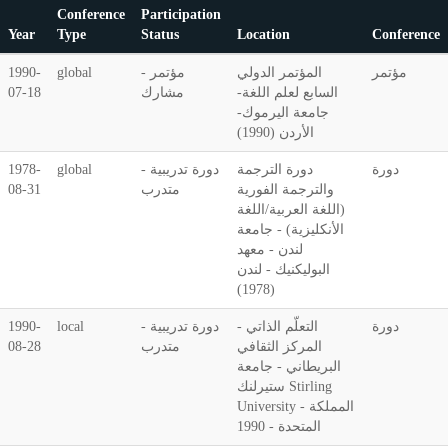
Conference
Participation
Year
Type
Status
Location
Conference
مؤتمر
المؤتمر الدولي
مؤتمر -
global
1990-
السابع لعلم اللغة-
مشارك
07-18
جامعة اليرموك-
الأردن (1990)
دورة
دورة الترجمة
دورة تدريبية -
global
1978-
والترجمة الفورية
متدرب
08-31
(اللغة العربية/اللغة
الأنكليزية) - جامعة
لندن - معهد
البوليكنيك - لندن
(1978)
دورة
التعلّم الذاتي -
دورة تدريبية -
local
1990-
المركز الثقافي
متدرب
08-28
البريطاني - جامعة
ستيرلنك Stirling
University - المملكة
المتحدة - 1990