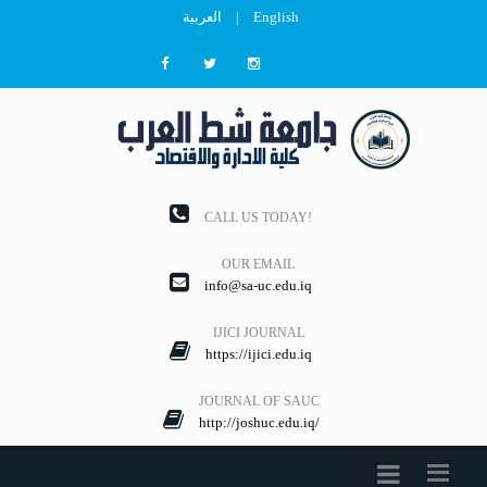
English
|
العربية
CALL US TODAY!
OUR EMAIL
info@sa-uc.edu.iq
IJICI JOURNAL
https://ijici.edu.iq
JOURNAL OF SAUC
http://joshuc.edu.iq/