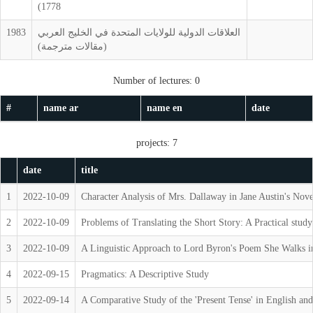
1778)
العلاقات الدولية للولايات المتحدة في الخليج العربي
1983
(مقالات مترجمة)
Number of lectures: 0
#
name ar
name en
date
projects: 7
date
title
1
2022-10-09
Character Analysis of Mrs. Dallaway in Jane Austin's Nov
2
2022-10-09
Problems of Translating the Short Story: A Practical study
3
2022-10-09
A Linguistic Approach to Lord Byron's Poem She Walks i
4
2022-09-15
Pragmatics: A Descriptive Study
5
2022-09-14
A Comparative Study of the 'Present Tense' in English an