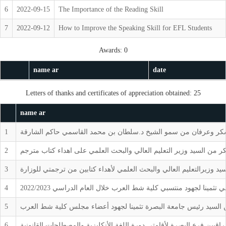
6
2022-09-15
The Importance of the Reading Skill
7
2022-09-12
How to Improve the Speaking Skill for EFL Students
Awards: 0
name ar
date
Letters of thanks and certificates of appreciation obtained: 25
name ar
كر وعرفان من سمو الشيخ د.سلطان بن محمد القاسمي حاكم الشارقة
1
 من السيد وزير التعليم العالي والبحث العلمي على اهداء كتاب مترجم
2
يد وزيرالتعليم العالي والبحث العلمي لأهداء كتابين من ترجمتي للوزارة
3
مينا لجهود منتسبي كلية شط العرب خلال العام الدراسي 2022/2023
4
السيد رئيس جامعة البصرة تثمينا لجهود أعضاء مجلس كلية شط العرب
5
اقيين فرع البصرة لأقامتي دورة اللغة الأنكليزية والمصطلحات القانونية
6