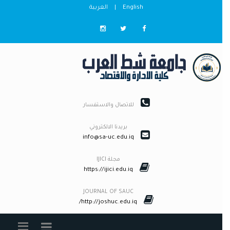
English
|
العربية
للاتصال والاستفسار
بريدنا الالكتروني
info@sa-uc.edu.iq
مجلة IJICI
https://ijici.edu.iq
JOURNAL OF SAUC
http://joshuc.edu.iq/