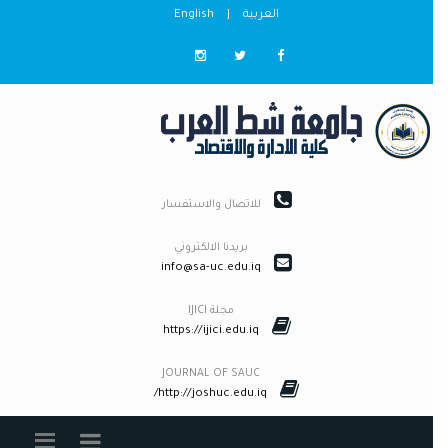
العربية
|
English
للاتصال والاستفسار
بريدنا الالكتروني
info@sa-uc.edu.iq
مجلة IJICI
https://ijici.edu.iq
JOURNAL OF SAUC
http://joshuc.edu.iq/