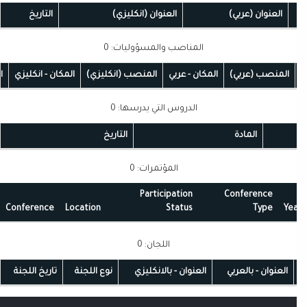
العنوان (عربي)
العنوان (انكليزي)
التاريخ
المناصب والمسؤوليات: 0
المنصب (عربي)
المكان - عربي
المنصب (انكليزي)
المكان - انكليزي
التا
الدروس التي يدرسها: 0
المادة
التاريخ
المؤتمرات: 0
Participation
Conference
Conference
Location
Status
Type
Ye
اللجان: 0
العنوان - بالعربي
العنوان - بالانكليزي
نوع اللجنة
تاريخ اللجنة