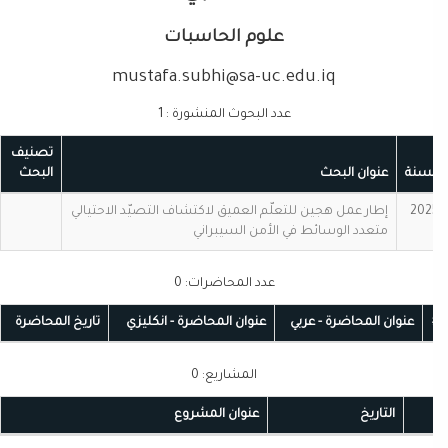
علوم الحاسبات
mustafa.subhi@sa-uc.edu.iq
عدد البحوث المنشورة : 1
تصنيف
لسنة
عنوان البحث
البحث
202
إطار عمل هجين للتعلّم العميق لاكتشاف التصيّد الاحتيالي
متعدد الوسائط في الأمن السيبراني
عدد المحاضرات: 0
عنوان المحاضرة - عربي
عنوان المحاضرة - انكليزي
تاريخ المحاضرة
المشاريع: 0
التاريخ
عنوان المشروع