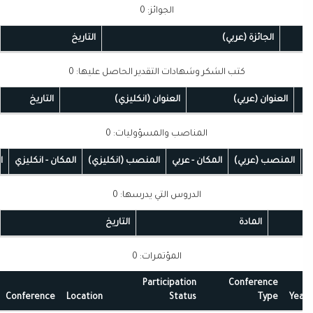
الجوائز: 0
الجائزة (عربي)
التاريخ
كتب الشكر وشهادات التقدير الحاصل عليها: 0
العنوان (عربي)
العنوان (انكليزي)
التاريخ
المناصب والمسؤوليات: 0
المنصب (عربي)
المكان - عربي
المنصب (انكليزي)
المكان - انكليزي
التا
الدروس التي يدرسها: 0
المادة
التاريخ
المؤتمرات: 0
Participation
Conference
Conference
Location
Status
Type
Ye