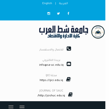
العربية
|
English
للاتصال والاستفسار
بريدنا الالكتروني
info@sa-uc.edu.iq
مجلة IJICI
https://ijici.edu.iq
JOURNAL OF SAUC
http://joshuc.edu.iq/