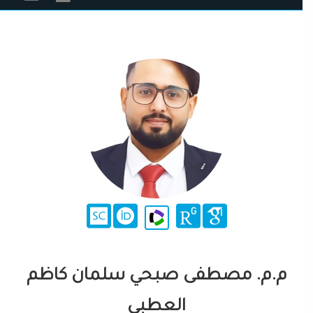
م.م. مصطفى صبحي سلمان كاظم
العطبي