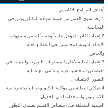
ﺃﻫﺪﺍﻑ ﺍﻟﺒﺮﻧﺎﻣﺞ ﺍﻷﻛﺎﺩﻳﻤﻲ
1-ﺭﻓﺪ ﺳﻮﻕ ﺍﻟﻌﻤﻞ ﻣﻦ ﺣﻤﻠﺔ ﺷﻬﺎﺩﺓ ﺍﻟﺒﻜﺎﻟﻮﺭﻳﻮﺱ ﻓﻲ
ﺍﻟﻤﺤﺎﺳﺒﺔ
2-ﺇﻋﺪﺍﺩ ﺍﻟﻜﺎﺩﺭ ﺍﻟﻤﺆﻫﻞ ﻋﻠﻤﻴﺎً ﻭﻋﻤﻠﻴﺎً ﻟﺘﺤﻤﻞ ﻣﺴﺆﻭﻟﻴﺔ
ﺍﻷﻋﺒﺎﺀ ﺍﻟﻤﻬﻨﻴﺔ ﻛﻤﺤﺎﺳﺒﻴﻦ ﻓﻲ ﺍﻟﻘﻄﺎﻉ ﺍﻟﻌﺎﻡ
ﻭﺍﻟﺨﺎﺹ.
3-ﺇﻋﺪﺍﺩ ﺍﻟﻄﻠﺒﺔ ﻷﻋﻠﻰ ﺍﻟﻤﺴﺘﻮﻳﺎﺕ ﺍﻟﻨﻈﺮﻳﺔ ﻭﺍﻟﻌﻤﻠﻴﺔ ﻓﻲ
ﺍﺧﺘﺼﺎﺹ ﺍﻟﻤﺤﺎﺳﺒﺔ ﻓﻴﻤﺎ ﻳﺘﻤﺎﺷﻰ ﻣﻊ ﻋﻤﻠﻴﺔ
ﺍﻟﺘﻄﻮﺭ ﺍﻻﻗﺘﺼﺎﺩﻱ.
4-ﺗﻤﻜﻴﻦ ﺍﻟﻄﻠﺒﺔ ﻣﻦ ﻣﻮﺍﻛﺒﺔ ﺍﻟﺘﻜﻨﻮﻟﻮﺟﻴﺎ ﺍﻟﺤﺪﻳﺜﺔ ﻭﺧﺎﺻﺔ
ﺍﻟﻜﻮﻣﺒﻴﻮﺗﺮ ﻭﺍﺳﺘﺨﺪﺍﻣﻬﺎ ﻓﻲ ﺍﻟﺤﻘﻮﻝ
ﺍﻟﻌﻠﻤﻴﺔ ﺍﻟﻤﺘﻌﻠﻘﺔ ﻓﻲ ﺍﺧﺘﺼﺎﺹ ﺍﻟﻘﺴﻢ ﻟﻀﻤﺎﻥ ﺍﻟﺘﻄﻮﺭ