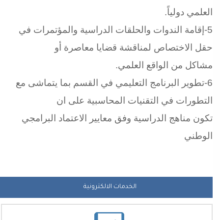
ﺍﻟﻌﻠﻤﻲ ﺩﻭﻟﻴﺎً.
5-ﺇﻗﺎﻣﺔ ﺍﻟﻨﺪﻭﺍﺕ ﻭﺍﻟﺤﻠﻘﺎﺕ ﺍﻟﺪﺭﺍﺳﻴﺔ ﻭﺍﻟﻤﺆﺗﻤﺮﺍﺕ ﻓﻲ
ﺣﻘﻞ ﺍﻻﺧﺘﺼﺎﺹ ﻟﻤﻨﺎﻗﺸﺔ ﻗﻀﺎﻳﺎ ﻣﻌﺎﺻﺮﺓ ﺃﻭ
ﻣﺸﺎﻛﻞ ﻣﻦ ﺍﻟﻮﺍﻗﻊ ﺍﻟﻌﻠﻤﻲ.
6-ﺗﻄﻮﻳﺮ ﺍﻟﺒﺮﻧﺎﻣﺞ ﺍﻟﺘﻌﻠﻴﻤﻲ ﻓﻲ ﺍﻟﻘﺴﻢ ﺑﻤﺎ ﻳﺘﻤﺎﺷﻰ ﻣﻊ
ﺍﻟﺘﻄﻮﺭﺍﺕ ﻓﻲ ﺍﻟﺘﻘﻨﻴﺎﺕ ﺍﻟﻤﺤﺎﺳﺒﻴﺔ ﻋﻠﻰ ﺍﻥ
ﺗﻜﻮﻥ ﻣﻨﺎﻫﺞ ﺍﻟﺪﺭﺍﺳﻴﺔ ﻭﻓﻖ ﻣﻌﺎﻳﻴﺮ ﺍﻻﻋﺘﻤﺎﺩ ﺍﻟﺒﺮﺍﻣﺠﻲ
ﺍﻟﻮﻃﻨﻲ
الخدمات الالكترونية