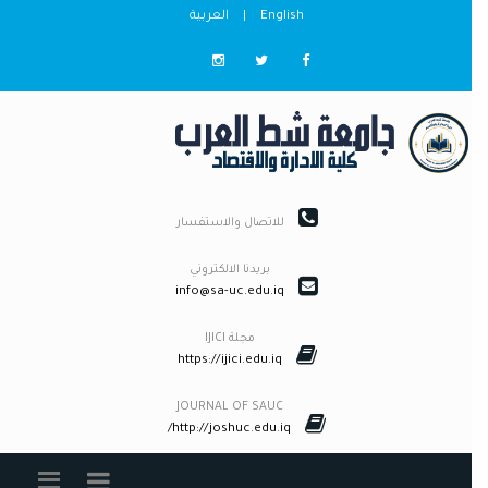
English
|
العربية
للاتصال والاستفسار
بريدنا الالكتروني
info@sa-uc.edu.iq
مجلة IJICI
https://ijici.edu.iq
JOURNAL OF SAUC
http://joshuc.edu.iq/