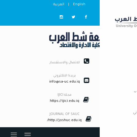
English
|
العربية
للاتصال والاستفسار
بريدنا الالكتروني
info@sa-uc.edu.iq
مجلة IJICI
https://ijici.edu.iq
JOURNAL OF SAUC
http://joshuc.edu.iq/