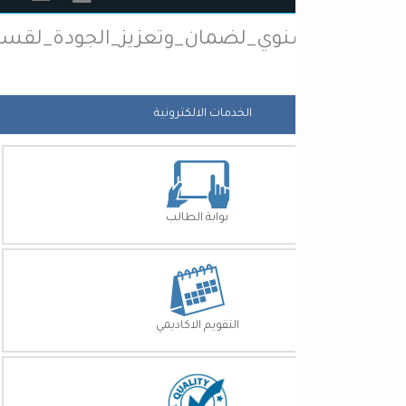
سنوي_لضمان_وتعزيز_الجودة_لقسم_المحاسبة
الخدمات الالكترونية
بوابة الطالب
التقويم الاكاديمي