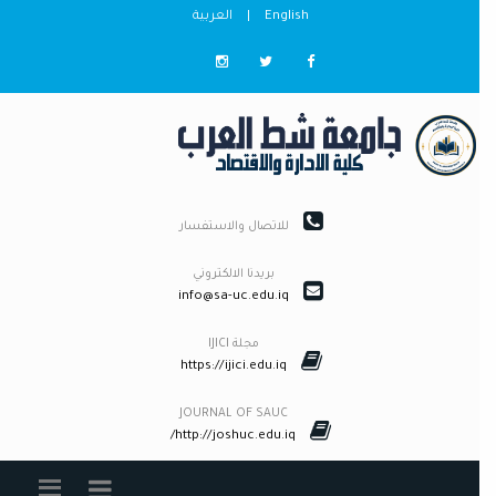
English
|
العربية
للاتصال والاستفسار
بريدنا الالكتروني
info@sa-uc.edu.iq
مجلة IJICI
https://ijici.edu.iq
JOURNAL OF SAUC
http://joshuc.edu.iq/